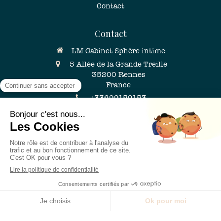
Contact
Contact
LM Cabinet Sphère intime
5 Allée de la Grande Treille
35200
Rennes
France
+33699159153
Les
Lundi
,
Mardi
,
Jeudi
et
Vendredi
de
9h
à
20h
Le
Mercredi
de
9h30
à
17h
Le
Samedi
de
10h
à
15h
Plan du site
Prendre rendez-vous
Mentions légales